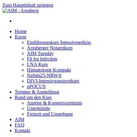
Zum Hauptinhalt springen
Home
Kurse
Einführungskurs Intensivmedizin
Arnsberger Notarztkurs
AIM Tuesday
Fit for Infection
LNA Kurs
Hämatologie Kompakt
NaSim25-NRW®
DIVI-Intensivtransportkurs
pPOCUS
Termine & Anmeldung
Rund um den Kurs
Anreise & Kongresszentrum
Unterkünfte
Freizeit und Umgebung
AIM
FAQ
Kontakt