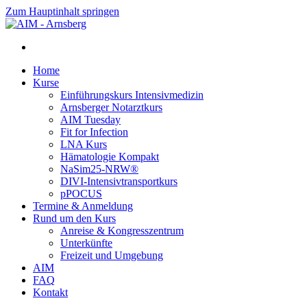
Zum Hauptinhalt springen
Home
Kurse
Einführungskurs Intensivmedizin
Arnsberger Notarztkurs
AIM Tuesday
Fit for Infection
LNA Kurs
Hämatologie Kompakt
NaSim25-NRW®
DIVI-Intensivtransportkurs
pPOCUS
Termine & Anmeldung
Rund um den Kurs
Anreise & Kongresszentrum
Unterkünfte
Freizeit und Umgebung
AIM
FAQ
Kontakt