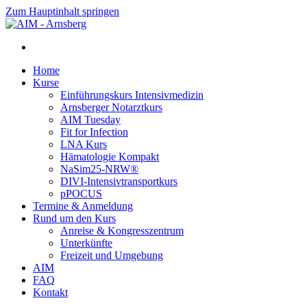
Zum Hauptinhalt springen
Home
Kurse
Einführungskurs Intensivmedizin
Arnsberger Notarztkurs
AIM Tuesday
Fit for Infection
LNA Kurs
Hämatologie Kompakt
NaSim25-NRW®
DIVI-Intensivtransportkurs
pPOCUS
Termine & Anmeldung
Rund um den Kurs
Anreise & Kongresszentrum
Unterkünfte
Freizeit und Umgebung
AIM
FAQ
Kontakt