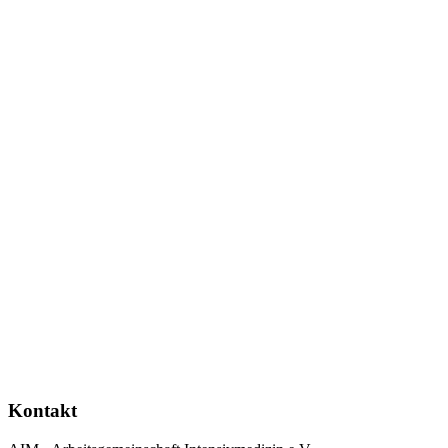
Kontakt
AIM - Arbeitsgemeinschaft Intensivmedizin e.V.
Apothekerstraße 27
59755 Arnsberg
Tel: 02932 22040
Fax: 02932 700 139
info@aim-arnsberg.de
Rechtliches
Impressum
Datenschutz
AGB
Social Media