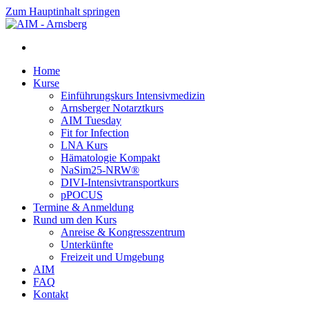
Zum Hauptinhalt springen
Home
Kurse
Einführungskurs Intensivmedizin
Arnsberger Notarztkurs
AIM Tuesday
Fit for Infection
LNA Kurs
Hämatologie Kompakt
NaSim25-NRW®
DIVI-Intensivtransportkurs
pPOCUS
Termine & Anmeldung
Rund um den Kurs
Anreise & Kongresszentrum
Unterkünfte
Freizeit und Umgebung
AIM
FAQ
Kontakt