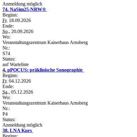
Anmeldung möglich
74. NaSim25-NRW®
Beginn:
Fr.
18.09.2026
Ende:
So.
, 20.09.2026
Wo:
Veranstaltungszentrum Kaiserhaus Arnsberg
Nr.:
S74
Status:
auf Warteliste
4. pPOCUS: präklinische Sonographie
Beginn:
Fr.
04.12.2026
Ende:
Sa.
, 05.12.2026
Wo:
Veranstaltungszentrum Kaiserhaus Arnsberg
Nr.:
P4
Status:
Anmeldung möglich
38. LNA Kurs
Beginn: