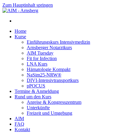
Zum Hauptinhalt springen
Home
Kurse
Einführungskurs Intensivmedizin
Arnsberger Notarztkurs
AIM Tuesday
Fit for Infection
LNA Kurs
Hämatologie Kompakt
NaSim25-NRW®
DIVI-Intensivtransportkurs
pPOCUS
Termine & Anmeldung
Rund um den Kurs
Anreise & Kongresszentrum
Unterkünfte
Freizeit und Umgebung
AIM
FAQ
Kontakt