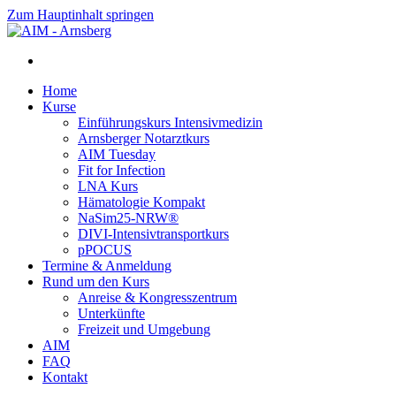
Zum Hauptinhalt springen
Home
Kurse
Einführungskurs Intensivmedizin
Arnsberger Notarztkurs
AIM Tuesday
Fit for Infection
LNA Kurs
Hämatologie Kompakt
NaSim25-NRW®
DIVI-Intensivtransportkurs
pPOCUS
Termine & Anmeldung
Rund um den Kurs
Anreise & Kongresszentrum
Unterkünfte
Freizeit und Umgebung
AIM
FAQ
Kontakt